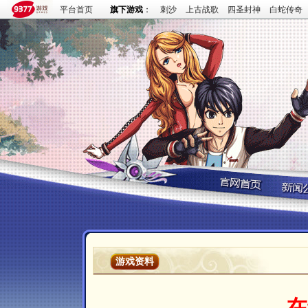
平台首页
旗下游戏
：
刺沙
上古战歌
四圣封神
白蛇传奇
游戏资料
在