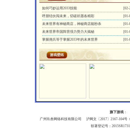
如何巧妙运用2033技能
[02-
呼朋结伙闯未来，切磋祈愿各精彩
[01-
未来世界有神秘商店，神秘商店能秒杀
[01-
未来世界帝国阵营强力势力大揭秘
[01-
掌握佣兵等于掌握2033年的未来世界
[01-
游戏壁纸
旗下游戏
：
广州玖叁网络科技有限公司
沪网文〔2017〕2167-104号
备
软著登记号：2015SR1