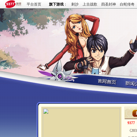
平台首页
旗下游戏
：
刺沙
上古战歌
四圣封神
白蛇传奇
937
《20