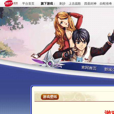
平台首页
旗下游戏
：
刺沙
上古战歌
四圣封神
白蛇传奇
游戏壁纸
游